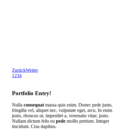
Zurück
Weiter
1
2
3
4
Portfolio Entry!
Nulla
consequat
massa quis enim. Donec pede justo,
fringilla vel, aliquet nec, vulputate eget, arcu. In enim
justo, rhoncus ut, imperdiet a, venenatis vitae, justo.
Nullam dictum felis eu
pede
mollis pretium. Integer
tincidunt. Cras dapibus.