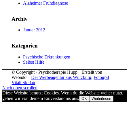
Alzheimer Frühdiagnose
Archiv
Januar 2012
Kategorien
Psychische Erkrankungen
Selbst Hilfe
© Copyright - Psychotherapie Hupp || Erstellt von
Webado –
Der Werbeagentur aus Würzburg
,
Fotograf
Vitali Skidan
Nach oben scrollen
Diese Website benutzt Cookies. Wenn du die Website weiter nutzt,
gehen wir von deinem Einverständnis aus.
OK
Weiterlesen